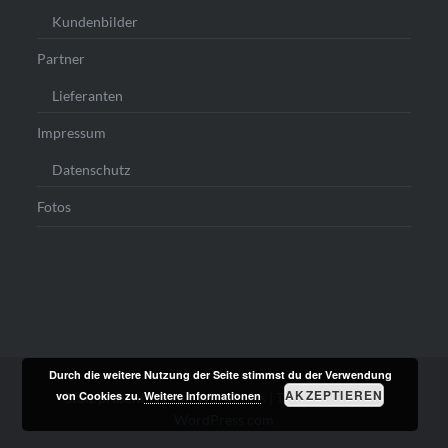
Kundenbilder
Partner
Lieferanten
Impressum
Datenschutz
Fotos
Durch die weitere Nutzung der Seite stimmst du der Verwendung
AKZEPTIEREN
von Cookies zu.
Weitere Informationen
Stolz präsentiert von WordPress
|
Theme: Dyad von
WordPress.com