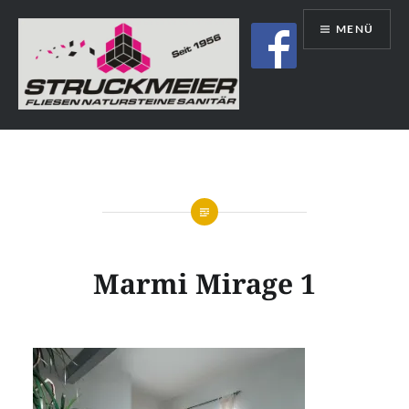
Direkt
MENÜ
zum
Inhalt
Struckmeier | Fliesen | Natursteine |
Sanitär | Immobilien
Marmi Mirage 1