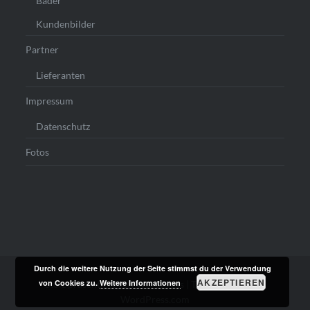
Bäder
Kundenbilder
Partner
Lieferanten
Impressum
Datenschutz
Fotos
Durch die weitere Nutzung der Seite stimmst du der Verwendung
AKZEPTIEREN
von Cookies zu.
Weitere Informationen
Stolz präsentiert von WordPress
|
Theme: Dyad von
WordPress.com