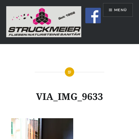
Direkt
MENÜ
zum
Inhalt
Struckmeier | Fliesen | Natursteine |
Sanitär | Immobilien
VIA_IMG_9633