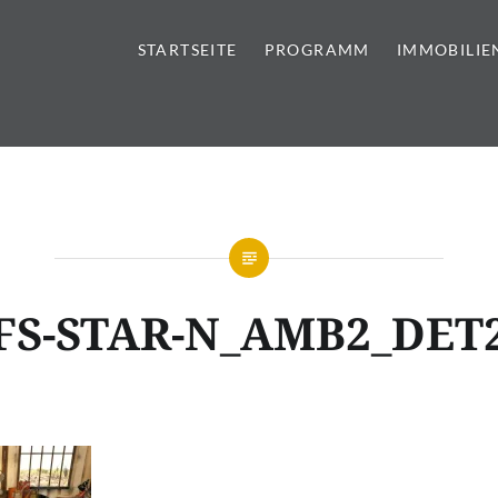
STARTSEITE
PROGRAMM
IMMOBILIE
tursteine | Sanitär | Immobi
FS-STAR-N_AMB2_DET