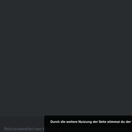
Durch die weitere Nutzung der Seite stimmst du de
Stolz präsentiert von WordPress
|
Theme: Dyad von
WordPress.com