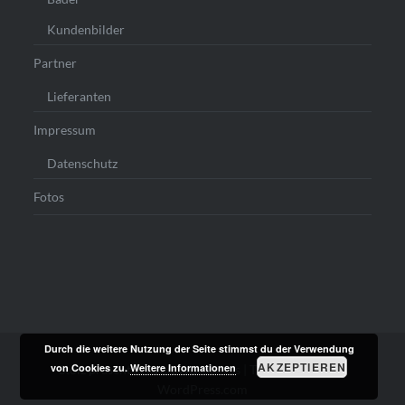
Kundenbilder
Partner
Lieferanten
Impressum
Datenschutz
Fotos
Durch die weitere Nutzung der Seite stimmst du der Verwendung
AKZEPTIEREN
von Cookies zu.
Weitere Informationen
Stolz präsentiert von WordPress
|
Theme: Dyad von
WordPress.com