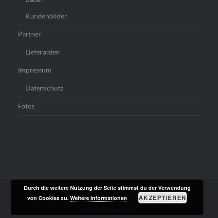
Kundenbilder
Partner
Lieferanten
Impressum
Datenschutz
Fotos
Durch die weitere Nutzung der Seite stimmst du der Verwendung
AKZEPTIEREN
von Cookies zu.
Weitere Informationen
Stolz präsentiert von WordPress
|
Theme: Dyad von
WordPress.com