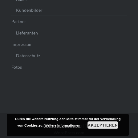
Kundenbilder
Partner
Lieferanten
Impressum
Datenschutz
Fotos
Durch die weitere Nutzung der Seite stimmst du der Verwendung
AKZEPTIEREN
von Cookies zu.
Weitere Informationen
Stolz präsentiert von WordPress
|
Theme: Dyad von
WordPress.com