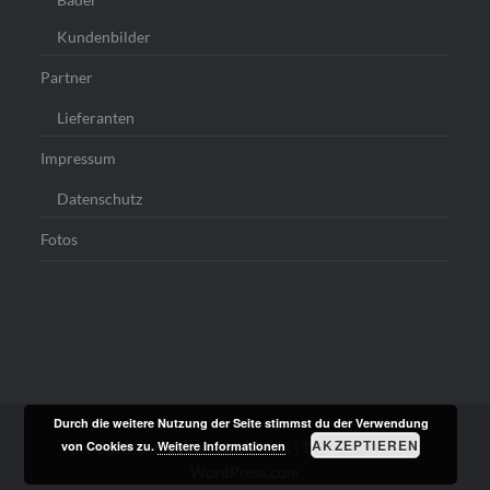
Kundenbilder
Partner
Lieferanten
Impressum
Datenschutz
Fotos
Durch die weitere Nutzung der Seite stimmst du der Verwendung
AKZEPTIEREN
von Cookies zu.
Weitere Informationen
Stolz präsentiert von WordPress
|
Theme: Dyad von
WordPress.com