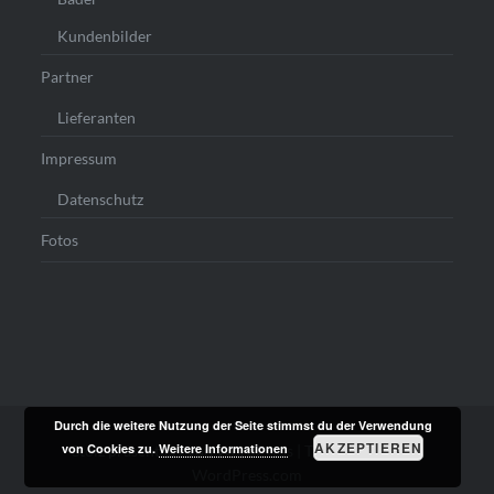
Kundenbilder
Partner
Lieferanten
Impressum
Datenschutz
Fotos
Durch die weitere Nutzung der Seite stimmst du der Verwendung
AKZEPTIEREN
von Cookies zu.
Weitere Informationen
Stolz präsentiert von WordPress
|
Theme: Dyad von
WordPress.com