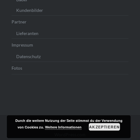
Kundenbilder
Partner
Lieferanten
Impressum
Datenschutz
Fotos
Durch die weitere Nutzung der Seite stimmst du der Verwendung
AKZEPTIEREN
von Cookies zu.
Weitere Informationen
Stolz präsentiert von WordPress
|
Theme: Dyad von
WordPress.com