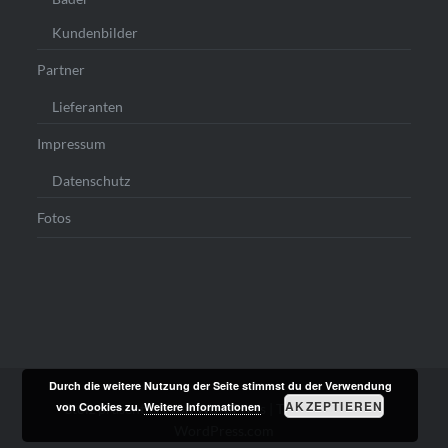
Kundenbilder
Partner
Lieferanten
Impressum
Datenschutz
Fotos
Durch die weitere Nutzung der Seite stimmst du der Verwendung
AKZEPTIEREN
von Cookies zu.
Weitere Informationen
Stolz präsentiert von WordPress
|
Theme: Dyad von
WordPress.com