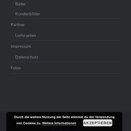
Bäder
Kundenbilder
Partner
Lieferanten
Impressum
Datenschutz
Fotos
Durch die weitere Nutzung der Seite stimmst du der Verwendung
AKZEPTIEREN
von Cookies zu.
Weitere Informationen
Stolz präsentiert von WordPress
|
Theme: Dyad von
WordPress.com