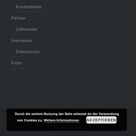
Kundenbilder
Partner
Lieferanten
Impressum
Datenschutz
Fotos
Durch die weitere Nutzung der Seite stimmst du der Verwendung
AKZEPTIEREN
von Cookies zu.
Weitere Informationen
Stolz präsentiert von WordPress
|
Theme: Dyad von
WordPress.com