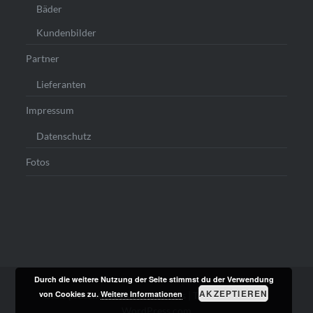
Bäder
Kundenbilder
Partner
Lieferanten
Impressum
Datenschutz
Fotos
Durch die weitere Nutzung der Seite stimmst du der Verwendung
AKZEPTIEREN
von Cookies zu.
Weitere Informationen
Stolz präsentiert von WordPress
|
Theme: Dyad von
WordPress.com