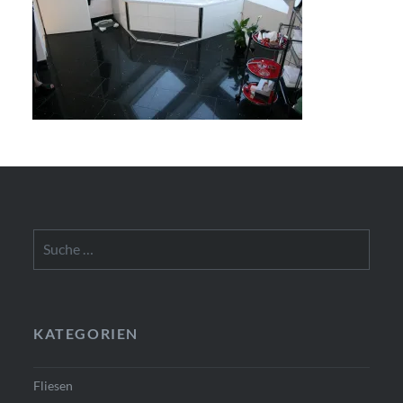
Suche
nach:
KATEGORIEN
Fliesen