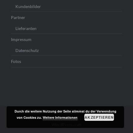
Kundenbilder
Partner
Lieferanten
Impressum
Datenschutz
Fotos
Durch die weitere Nutzung der Seite stimmst du der Verwendung
AKZEPTIEREN
von Cookies zu.
Weitere Informationen
Stolz präsentiert von WordPress
|
Theme: Dyad von
WordPress.com