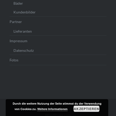
Bäder
Kundenbilder
Partner
Lieferanten
Impressum
Datenschutz
Fotos
Durch die weitere Nutzung der Seite stimmst du der Verwendung
AKZEPTIEREN
von Cookies zu.
Weitere Informationen
Stolz präsentiert von WordPress
|
Theme: Dyad von
WordPress.com