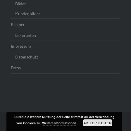
Bäder
Kundenbilder
Partner
Lieferanten
Impressum
Datenschutz
Fotos
Durch die weitere Nutzung der Seite stimmst du der Verwendung
AKZEPTIEREN
von Cookies zu.
Weitere Informationen
Stolz präsentiert von WordPress
|
Theme: Dyad von
WordPress.com