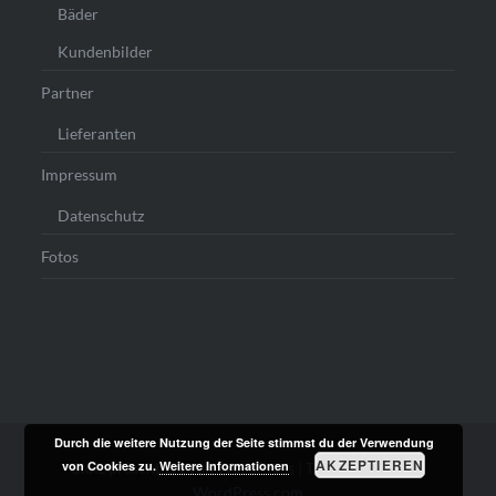
Bäder
Kundenbilder
Partner
Lieferanten
Impressum
Datenschutz
Fotos
Durch die weitere Nutzung der Seite stimmst du der Verwendung
AKZEPTIEREN
von Cookies zu.
Weitere Informationen
Stolz präsentiert von WordPress
|
Theme: Dyad von
WordPress.com