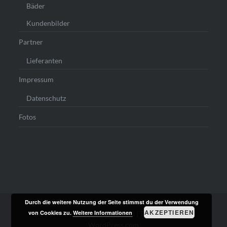
Bäder
Kundenbilder
Partner
Lieferanten
Impressum
Datenschutz
Fotos
Durch die weitere Nutzung der Seite stimmst du der Verwendung
AKZEPTIEREN
von Cookies zu.
Weitere Informationen
Stolz präsentiert von WordPress
|
Theme: Dyad von
WordPress.com