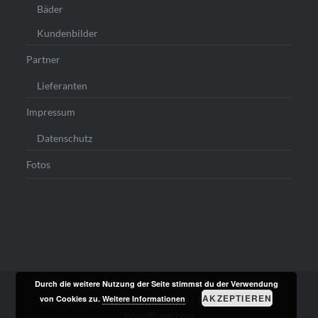
Bäder
Kundenbilder
Partner
Lieferanten
Impressum
Datenschutz
Fotos
Durch die weitere Nutzung der Seite stimmst du der Verwendung
AKZEPTIEREN
von Cookies zu.
Weitere Informationen
Stolz präsentiert von WordPress
|
Theme: Dyad von
WordPress.com