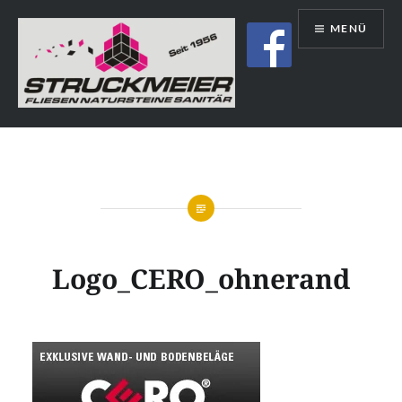
Direkt
MENÜ
zum
Inhalt
Struckmeier | Fliesen | Natursteine |
Sanitär | Immobilien
Logo_CERO_ohnerand