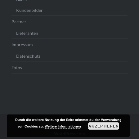
Kundenbilder
Partner
Lieferanten
Impressum
Datenschutz
Fotos
Durch die weitere Nutzung der Seite stimmst du der Verwendung
AKZEPTIEREN
von Cookies zu.
Weitere Informationen
Stolz präsentiert von WordPress
|
Theme: Dyad von
WordPress.com