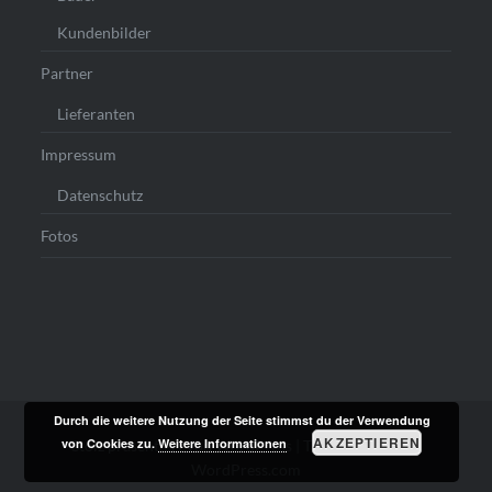
Kundenbilder
Partner
Lieferanten
Impressum
Datenschutz
Fotos
Durch die weitere Nutzung der Seite stimmst du der Verwendung
AKZEPTIEREN
von Cookies zu.
Weitere Informationen
Stolz präsentiert von WordPress
|
Theme: Dyad von
WordPress.com