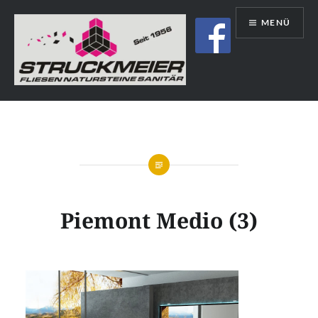
Direkt
MENÜ
zum
Inhalt
Struckmeier | Fliesen | Natursteine |
Sanitär | Immobilien
Piemont Medio (3)