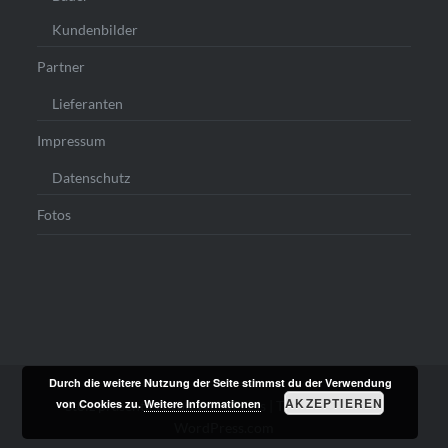
Kundenbilder
Partner
Lieferanten
Impressum
Datenschutz
Fotos
Durch die weitere Nutzung der Seite stimmst du der Verwendung
AKZEPTIEREN
von Cookies zu.
Weitere Informationen
Stolz präsentiert von WordPress
|
Theme: Dyad von
WordPress.com