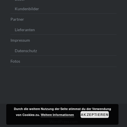
Kundenbilder
Partner
Lieferanten
Impressum
Datenschutz
Fotos
Durch die weitere Nutzung der Seite stimmst du der Verwendung
AKZEPTIEREN
von Cookies zu.
Weitere Informationen
Stolz präsentiert von WordPress
|
Theme: Dyad von
WordPress.com