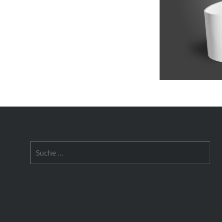
Suche
nach: