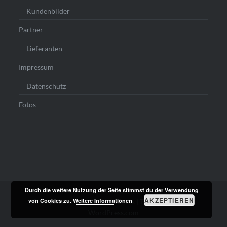
Kundenbilder
Partner
Lieferanten
Impressum
Datenschutz
Fotos
Durch die weitere Nutzung der Seite stimmst du der Verwendung
AKZEPTIEREN
von Cookies zu.
Weitere Informationen
Stolz präsentiert von WordPress
|
Theme: Dyad von
WordPress.com