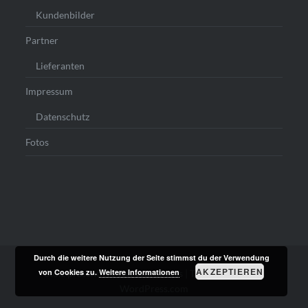
Kundenbilder
Partner
Lieferanten
Impressum
Datenschutz
Fotos
Durch die weitere Nutzung der Seite stimmst du der Verwendung
AKZEPTIEREN
von Cookies zu.
Weitere Informationen
Stolz präsentiert von WordPress
|
Theme: Dyad von
WordPress.com